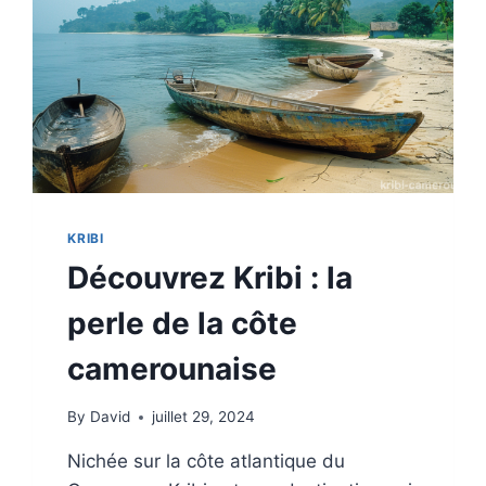
MOTEUR
ÉCONOMIQUE
POUR
LA
RÉGION
KRIBI
Découvrez Kribi : la
perle de la côte
camerounaise
By
David
juillet 29, 2024
Nichée sur la côte atlantique du