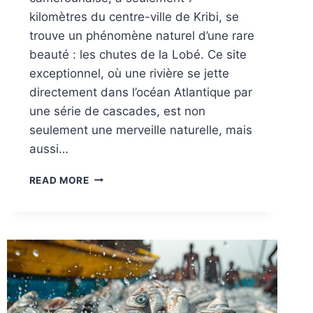
kilomètres du centre-ville de Kribi, se
trouve un phénomène naturel d’une rare
beauté : les chutes de la Lobé. Ce site
exceptionnel, où une rivière se jette
directement dans l’océan Atlantique par
une série de cascades, est non
seulement une merveille naturelle, mais
aussi…
LA
READ MORE
PLAGE
DE
LA
LOBÉ
:
OÙ
LA
CASCADE
EMBRASSE