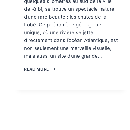
quelques kilomètres au sud de la ville
de Kribi, se trouve un spectacle naturel
d’une rare beauté : les chutes de la
Lobé. Ce phénomène géologique
unique, où une rivière se jette
directement dans l’océan Atlantique, est
non seulement une merveille visuelle,
mais aussi un site d’une grande…
LES
READ MORE
CHUTES
DE
LA
LOBÉ
:
OÙ
L’EAU
DOUCE
RENCONTRE
L’OCÉAN