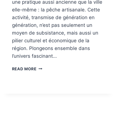
une pratique aussi ancienne que la ville
elle-même : la pêche artisanale. Cette
activité, transmise de génération en
génération, n’est pas seulement un
moyen de subsistance, mais aussi un
pilier culturel et économique de la
région. Plongeons ensemble dans
l’univers fascinant…
LA
READ MORE
PÊCHE
ARTISANALE
À
KRIBI
:
UNE
TRADITION
ANCESTRALE