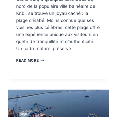
nord de la populaire ville balnéaire de
Kribi, se trouve un joyau caché : la
plage d’Elabé. Moins connue que ses
voisines plus célèbres, cette plage offre
une expérience unique aux visiteurs en
quête de tranquillité et d’authenticité.
Un cadre naturel préservé…
LA
READ MORE
PLAGE
D’ELABÉ
:
UNE
OASIS
DE
TRANQUILLITÉ
SUR
LA
CÔTE