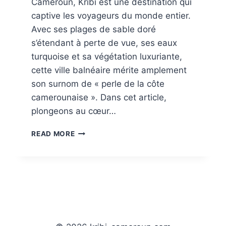
Cameroun, Kribi est une destination qui
captive les voyageurs du monde entier.
Avec ses plages de sable doré
s’étendant à perte de vue, ses eaux
turquoise et sa végétation luxuriante,
cette ville balnéaire mérite amplement
son surnom de « perle de la côte
camerounaise ». Dans cet article,
plongeons au cœur…
DÉCOUVREZ
READ MORE
KRIBI
:
LA
PERLE
DE
LA
CÔTE
CAMEROUNAISE