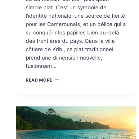
simple plat. C’est un symbole de
l’identité nationale, une source de fierté
pour les Camerounais, et un délice qui a
su conquérir les papilles bien au-delà
des frontières du pays. Dans la ville
côtière de Kribi, ce plat traditionnel
prend une dimension nouvelle,
fusionnant…
LE
READ MORE
NDOLÉ
:
LE
JOYAU
CULINAIRE
DU
CAMEROUN,
SUBLIMÉ
À