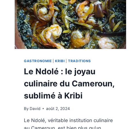
GASTRONOMIE
|
KRIBI
|
TRADITIONS
Le Ndolé : le joyau
culinaire du Cameroun,
sublimé à Kribi
By
David
août 2, 2024
Le Ndolé, véritable institution culinaire
au Cameroun, est bien plus qu’un