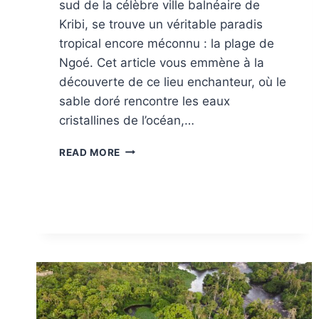
sud de la célèbre ville balnéaire de
Kribi, se trouve un véritable paradis
tropical encore méconnu : la plage de
Ngoé. Cet article vous emmène à la
découverte de ce lieu enchanteur, où le
sable doré rencontre les eaux
cristallines de l’océan,…
LA
READ MORE
PLAGE
DE
NGOÉ
:
UN
JOYAU
CACHÉ
DE
LA
CÔTE
CAMEROUNAISE