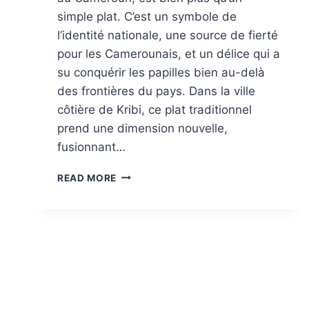
simple plat. C’est un symbole de
l’identité nationale, une source de fierté
pour les Camerounais, et un délice qui a
su conquérir les papilles bien au-delà
des frontières du pays. Dans la ville
côtière de Kribi, ce plat traditionnel
prend une dimension nouvelle,
fusionnant…
LE
READ MORE
NDOLÉ
:
LE
JOYAU
CULINAIRE
DU
CAMEROUN,
SUBLIMÉ
À