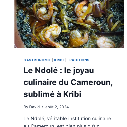
GASTRONOMIE
|
KRIBI
|
TRADITIONS
Le Ndolé : le joyau
culinaire du Cameroun,
sublimé à Kribi
By
David
août 2, 2024
Le Ndolé, véritable institution culinaire
au Cameroun, est bien plus qu’un