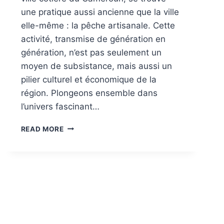
une pratique aussi ancienne que la ville
elle-même : la pêche artisanale. Cette
activité, transmise de génération en
génération, n’est pas seulement un
moyen de subsistance, mais aussi un
pilier culturel et économique de la
région. Plongeons ensemble dans
l’univers fascinant…
LA
READ MORE
PÊCHE
ARTISANALE
À
KRIBI
:
UNE
TRADITION
ANCESTRALE