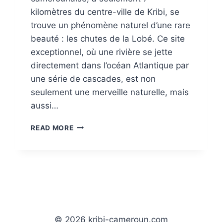
kilomètres du centre-ville de Kribi, se
trouve un phénomène naturel d’une rare
beauté : les chutes de la Lobé. Ce site
exceptionnel, où une rivière se jette
directement dans l’océan Atlantique par
une série de cascades, est non
seulement une merveille naturelle, mais
aussi…
LA
READ MORE
PLAGE
DE
LA
LOBÉ
:
OÙ
LA
CASCADE
© 2026 kribi-cameroun.com
EMBRASSE